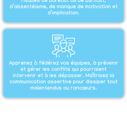
risques de boreout ou de burnout,
d’absentéisme, de manque de motivation et
d’implication.
Apprenez à fédérez vos équipes, à prévenir
et gérer les conflits qui pourraient
intervenir et à les dépasser. Maîtrisez la
communication assertive pour dissiper tout
malentendus ou rancœurs.