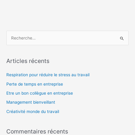
R
e
c
Articles récents
h
e
Respiration pour réduire le stress au travail
r
Perte de temps en entreprise
c
Etre un bon collègue en entreprise
h
Management bienveillant
e
Créativité monde du travail
r
:
Commentaires récents